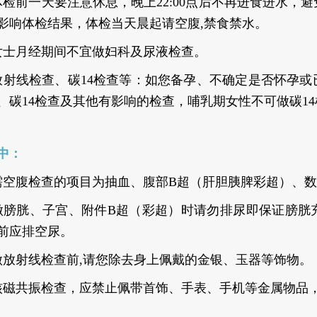
体检前一天要注意休息，晚上22:00点后不再进食进水
影响体检结果，体检当天晨起请空腹,禁食禁水。
女士月经期间不宜做妇科及尿液检查。
放射线检查、碳14检查等：如您备孕、不确定是否怀孕
、碳14检查及其他有影响的检查，哺乳期女性不可做碳1
中：
需空腹检查的项目为抽血、腹部B超（肝胆胰脾彩超）、
做膀胱、子宫、附件B超（彩超）时请勿排尿即保证膀胱
前应排空尿。
做放射线检查前,请您除去身上佩戴的金银、玉器等饰物。
核磁共振检查，应禁止佩带首饰、手表、手机等金属物品