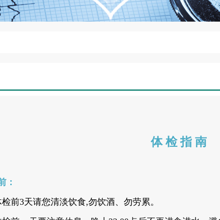
体 检 指 南
检前：
体检前3天请您清淡饮食,勿饮酒、勿劳累。