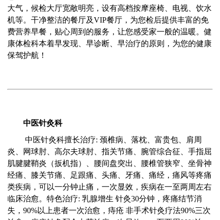
大气，候检大厅宽敞明亮，设有高档按摩座椅、电视、饮水
机等。干净整洁的餐厅及VIP餐厅，为您检后提供丰富的免
费营养早餐，贴心周到的服务，让您感受家一般的温暖。健
康体检科本着早发现、早诊断、早治疗的原则，为您的健康
保驾护航！
中医针灸科
中医针灸科擅长治疗: 颈椎病、落枕、富贵包、肩周
炎、网球肘、高尔夫球肘、指关节痛、腕管综合征、手指屈
肌腱腱鞘炎（扳机指）、腰间盘突出、腰椎管狭窄、坐骨神
经痛、膝关节痛、足跟痛、头痛、牙痛、痛经，痛风等疼痛
类疾病，可以一分钟止痛，一次显效，疾病在一至两周左右
临床治愈。特色治疗: 乳腺增生 针灸30分钟，疼痛结节消
失，90%以上患者一次治愈，痔疮 非手术针灸疗法90%三次