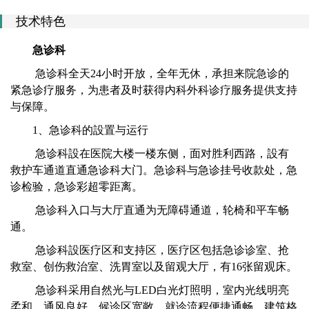
技术特色
急诊科
急诊科全天24小时开放，全年无休，承担来院急诊的
紧急诊疗服务，为患者及时获得内科外科诊疗服务提供支持
与保障。
1、急诊科的設置与运行
急诊科設在医院大楼一楼东侧，面对胜利西路，設有
救护车通道直通急诊科大门。急诊科与急诊挂号收款处，急
诊检验，急诊彩超零距离。
急诊科入口与大厅直通为无障碍通道，轮椅和平车畅
通。
急诊科設医疗区和支持区，医疗区包括急诊诊室、抢
救室、创伤救治室、洗胃室以及留观大厅，有16张留观床。
急诊科采用自然光与LED白光灯照明，室内光线明亮
柔和，通风良好，候诊区宽敞，就诊流程便捷通畅，建筑格