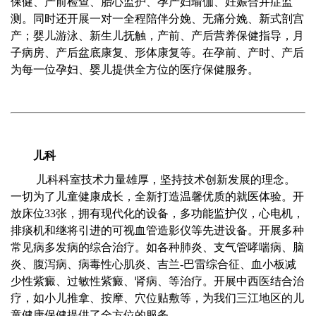
保健、产前检查、胎心监护、孕产妇瑜伽、妊娠合并症监
测。同时还开展一对一全程陪伴分娩、无痛分娩、新式剖宫
产；婴儿游泳、新生儿抚触，产前、产后营养保健指导，月
子病房、产后盆底康复、形体康复等。在孕前、产时、产后
为每一位孕妇、婴儿提供全方位的医疗保健服务。
儿科
儿科科室技术力量雄厚，坚持技术创新发展的理念。
一切为了儿童健康成长，全新打造温馨优质的就医体验。开
放床位33张，拥有现代化的设备，多功能监护仪，心电机，
排痰机和继将引进的可视血管造影仪等先进设备。开展多种
常见病多发病的综合治疗。如各种肺炎、支气管哮喘病、脑
炎、腹泻病、病毒性心肌炎、吉兰-巴雷综合征、血小板减
少性紫癜、过敏性紫癜、肾病、等治疗。开展中西医结合治
疗，如小儿推拿、按摩、穴位贴敷等，为我们三江地区的儿
童健康保健提供了全方位的服务。