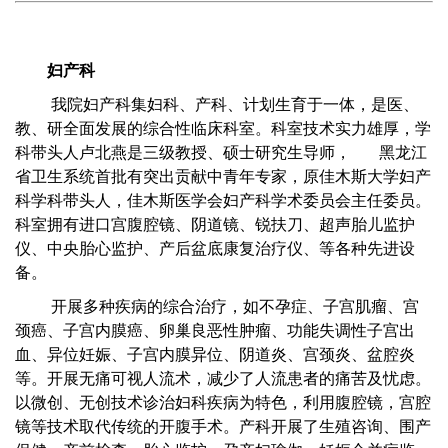
妇产科
我院妇产科集妇科、产科、计划生育于一体，是医、
教、研全面发展的综合性临床科室。科室技术实力雄厚，学
科带头人卢北燕是三级教授、硕士研究生导师， 黑龙江
省卫生系统首批有突出贡献中青年专家，原佳木斯大学妇产
科学科带头人，佳木斯医学会妇产科学术委员会主任委员。
科室拥有进口宫腹腔镜、阴道镜、锐扶刀、超声胎儿监护
仪、中央胎心监护、产后盆底康复治疗仪、等各种先进设
备。
开展多种疾病的综合治疗，如不孕症、子宫肌瘤、宫
颈癌、子宫内膜癌、卵巢良恶性肿瘤、功能失调性子宫出
血、异位妊娠、子宫内膜异位、阴道炎、宫颈炎、盆腔炎
等。开展无痛可视人流术，减少了人流患者的痛苦及忧虑。
以微创、无创技术诊治妇科疾病为特色，利用腹腔镜，宫腔
镜等技术取代传统的开腹手术。产科开展了生殖咨询、围产