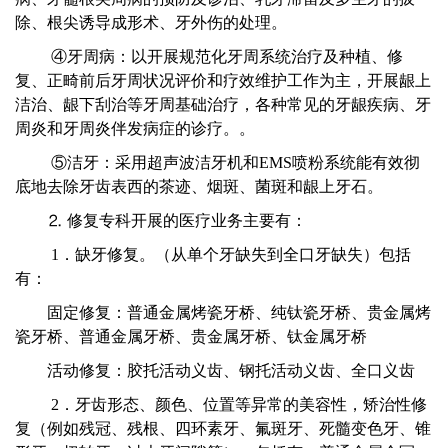
除、根尖诱导成形术、牙外伤的处理。
④牙周病：以开展规范化牙周系统治疗及种植、修
复、正畸前后牙周状况评价和疗效维护工作为主，开展龈上
洁治、龈下刮治等牙周基础治疗，各种常见的牙龈疾病、牙
周炎和牙周炎伴发病症的诊疗。。
⑤洁牙：采用超声波洁牙机和EMS喷粉系统能有效彻
底地去除牙齿表西的茶迹、烟斑、菌斑和龈上牙石。
⒉ 修复专科开展的医疗业务主要有：
1．缺牙修复。（从单个牙缺失到全口牙缺失）包括
有：
固定修复：普通金属烤瓷牙桥、纯钛瓷牙桥、贵金属烤
瓷牙桥、普通金属牙桥、贵金属牙桥、钛金属牙桥
活动修复：胶托活动义齿、钢托活动义齿、全口义齿
2．牙齿形态、颜色、位置等异常的美容性，矫治性修
复（例如残冠、残根、四环素牙、氟斑牙、死髓变色牙、锥