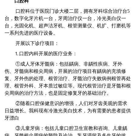
口腔科
口腔科位于医院门诊大楼二层，拥有牙科综合治疗台5
台，数字化牙片机一台，牙周治疗仪一台，冷光美白仪一
台，光固化机、超声洁牙机、根管测量仪、机扩、打磨机等
一系列先进的医疗设备。
开展以下诊疗项目：
⒈口腔内科开展的医疗业务：
①成人牙体牙髓病：包括龋病、非龋性疾病、牙外
伤、牙髓病和根尖周病，开展的治疗项目有龋病的充填修
复、牙外伤的处理、根管治疗、牙髓治疗失败病例根管再处
理、根管外科、牙本质过敏症等。现代根管治疗是牙髓和根
尖周病的治疗方法，也是固定修复牙的基础治疗。
②随着口腔保健意识的增强，人们对牙齿美观的需求
日益增长。我科现有冷激光美白技术，为有需要的患者提供
牙漂白
③儿童牙病：包括儿童口腔卫生宣教和咨询、儿童龋
病、牙髓根尖周病的预防及诊治、乳牙滞留及多生牙的拔