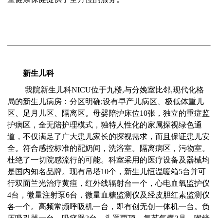
新生儿科
我院新生儿科NICU位于九楼,与分娩室比邻,现代化格
局的新生儿病房：分区明确;设有早产儿病区、极低体重儿
区、足月儿区、隔离区。母婴陪护床位10张，独立的重症监
护病区，全无陪护理模式，独特人性化的家属探视绿色通
道，不仅满足了广大患儿家长的探视需求，而且保证患儿安
全。符合感控标准的配奶间，洗浴室。隔离病区，污物室。
杜绝了一切院感流行的可能。科室采用的医疗设备及器械均
是国内知名品牌。现有吊塔10个，新生儿恒温暖箱5台并可
行双面兰光治疗黄疸，红外线辐射台一个，心电血氧监护仪
4台，微量注射泵6台，微量血糖监测仪及经皮胆红素监测仪
各一个。高频常频呼吸机一台，即有创无创一体机一台。负