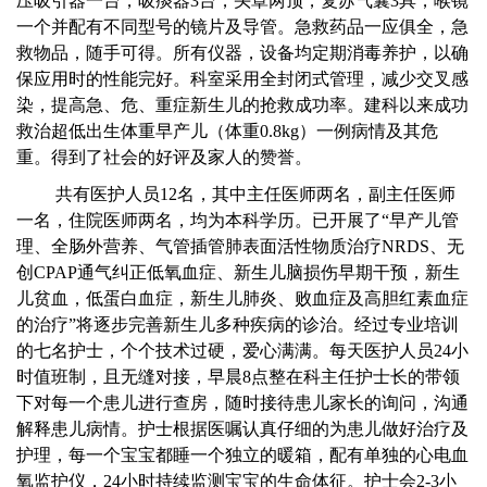
压吸引器一台，吸痰器3台，头罩两顶，复苏气囊3具，喉镜
一个并配有不同型号的镜片及导管。急救药品一应俱全，急
救物品，随手可得。所有仪器，设备均定期消毒养护，以确
保应用时的性能完好。科室采用全封闭式管理，减少交叉感
染，提高急、危、重症新生儿的抢救成功率。建科以来成功
救治超低出生体重早产儿（体重0.8kg）一例病情及其危
重。得到了社会的好评及家人的赞誉。
共有医护人员12名，其中主任医师两名，副主任医师
一名，住院医师两名，均为本科学历。已开展了“早产儿管
理、全肠外营养、气管插管肺表面活性物质治疗NRDS、无
创CPAP通气纠正低氧血症、新生儿脑损伤早期干预，新生
儿贫血，低蛋白血症，新生儿肺炎、败血症及高胆红素血症
的治疗”将逐步完善新生儿多种疾病的诊治。经过专业培训
的七名护士，个个技术过硬，爱心满满。每天医护人员24小
时值班制，且无缝对接，早晨8点整在科主任护士长的带领
下对每一个患儿进行查房，随时接待患儿家长的询问，沟通
解释患儿病情。护士根据医嘱认真仔细的为患儿做好治疗及
护理，每一个宝宝都睡一个独立的暖箱，配有单独的心电血
氧监护仪，24小时持续监测宝宝的生命体征。护士会2-3小