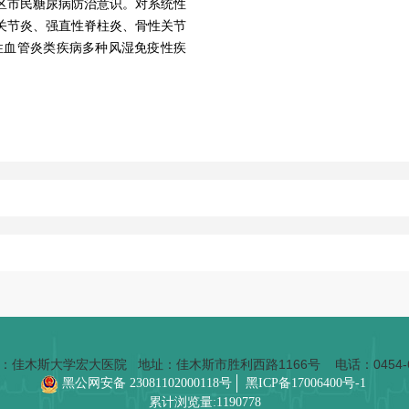
区市民糖尿病防治意识。对系统性
关节炎、强直性脊柱炎、骨性关节
免疫性血管炎类疾病多种风湿免疫性疾
有：佳木斯大学宏大医院
地址：佳木斯市胜利西路1166号 电话：0454-6
黑公网安备 23081102000118号
黑ICP备17006400号-1
累计浏览量:1190778